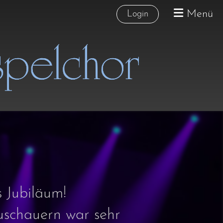
Menü
Login
s Jubiläum!
uschauern war sehr